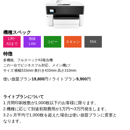
機種スペック
L判~
無線
コピー
スキャン
FAX
A3まで
LAN
特徴
多機能、フルスペックA3複合機
この一台でビジネスフル対応、メイン機に!
サイズ:横幅533mm 奥行き433mm 高さ310mm
使い放題プラン
19,800
円 / ライトプラン
9,900
円
ライトプランについて
1.月間印刷枚数が1,000枚以下のお客様に限ります。
2.機種に応じて別途初期費用が1万円〜3万円発生します。
3.2ヶ月平均で1,000枚を超えた場合は使い放題プランに変更と
なります。