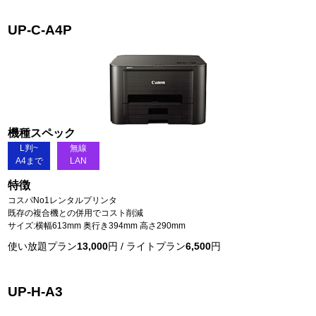
UP-C-A4P
機種スペック
L判~
無線
A4まで
LAN
特徴
コスパNo1レンタルプリンタ
既存の複合機との併用でコスト削減
サイズ:横幅613mm 奥行き394mm 高さ290mm
使い放題プラン
13,000
円 / ライトプラン
6,500
円
UP-H-A3