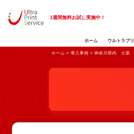
1週間無料お試し実施中！
ホーム
ウルトラプ
ホーム
>
導入事例
>
神奈川県内 士業
サービスに関するご質問
ビジネスモデルの特長
お問い合わせフォーム
導入事例
会社概要
大型複合機のご案内
事業部紹介
拠点一覧