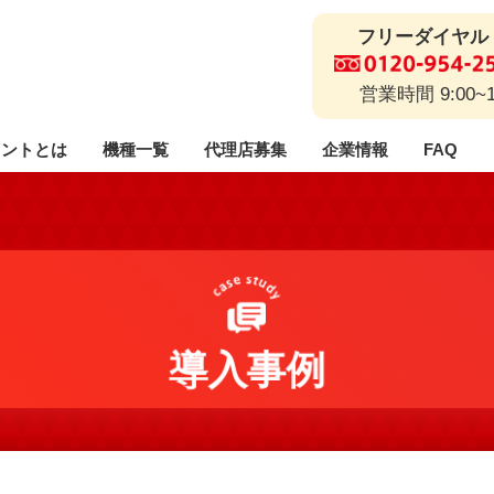
フリーダイヤル
営業時間 9:00~
リントとは
機種一覧
代理店募集
企業情報
FAQ
代理店に関するご質問
ご利用までの流れ
解約フォーム
事業説明
事業理念
エラ
採用情報
導入事例