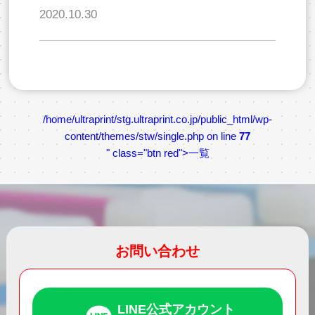
2020.10.30
/home/ultraprint/stg.ultraprint.co.jp/public_html/wp-
content/themes/stw/single.php on line
77
" class="btn red">一覧
お問い合わせ
LINE公式アカウント