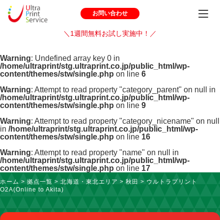
お問い合わせ
＼1週間無料お試し実施中！／
Warning
: Undefined array key 0 in
/home/ultraprint/stg.ultraprint.co.jp/public_html/wp-
content/themes/stw/single.php
on line
6
Warning
: Attempt to read property "category_parent" on null in
/home/ultraprint/stg.ultraprint.co.jp/public_html/wp-
content/themes/stw/single.php
on line
9
Warning
: Attempt to read property "category_nicename" on null
in
/home/ultraprint/stg.ultraprint.co.jp/public_html/wp-
content/themes/stw/single.php
on line
16
Warning
: Attempt to read property "name" on null in
/home/ultraprint/stg.ultraprint.co.jp/public_html/wp-
content/themes/stw/single.php
on line
17
ホーム
>
拠点一覧
>
北海道・東北エリア
>
秋田
>
ウルトラプリント
O2A(Online to Akita)