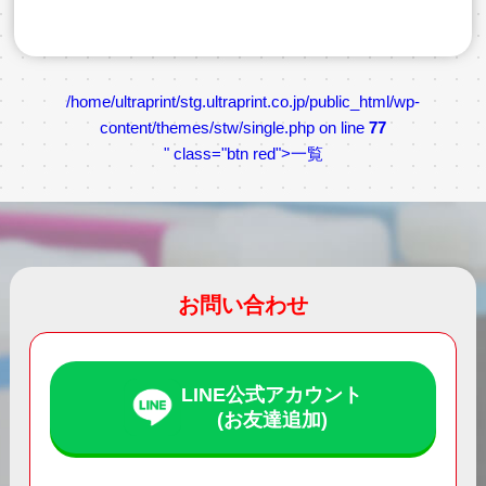
/home/ultraprint/stg.ultraprint.co.jp/public_html/wp-
content/themes/stw/single.php on line
77
" class="btn red">一覧
お問い合わせ
LINE公式アカウント
(お友達追加)