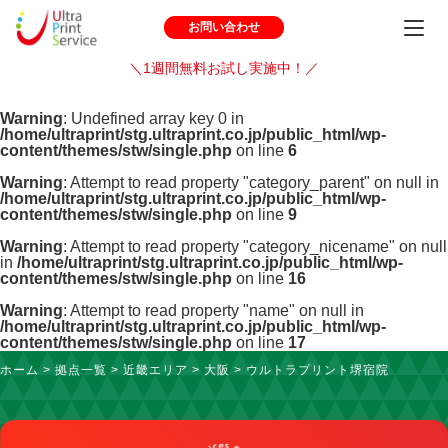
お問い合わせ
＼1週間無料お試し実施中！／
Warning
: Undefined array key 0 in
/home/ultraprint/stg.ultraprint.co.jp/public_html/wp-
content/themes/stw/single.php
on line
6
Warning
: Attempt to read property "category_parent" on null in
/home/ultraprint/stg.ultraprint.co.jp/public_html/wp-
content/themes/stw/single.php
on line
9
Warning
: Attempt to read property "category_nicename" on null
in
/home/ultraprint/stg.ultraprint.co.jp/public_html/wp-
content/themes/stw/single.php
on line
16
Warning
: Attempt to read property "name" on null in
/home/ultraprint/stg.ultraprint.co.jp/public_html/wp-
content/themes/stw/single.php
on line
17
ホーム
>
拠点一覧
>
近畿エリア
>
大阪
>
ウルトラプリント堺宿院