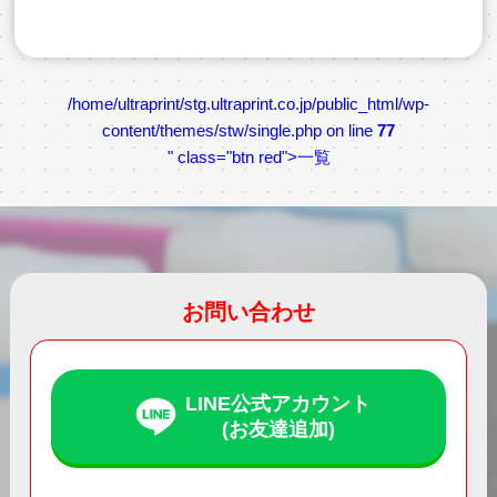
/home/ultraprint/stg.ultraprint.co.jp/public_html/wp-
content/themes/stw/single.php on line
77
" class="btn red">一覧
お問い合わせ
LINE公式アカウント
(お友達追加)