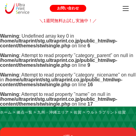
お問い合わせ
＼1週間無料お試し実施中！／
Warning
: Undefined array key 0 in
/home/ultraprint/stg.ultraprint.co.jp/public_html/wp-
content/themes/stw/single.php
on line
6
Warning
: Attempt to read property "category_parent" on null in
/home/ultraprint/stg.ultraprint.co.jp/public_html/wp-
content/themes/stw/single.php
on line
9
Warning
: Attempt to read property "category_nicename" on null
in
/home/ultraprint/stg.ultraprint.co.jp/public_html/wp-
content/themes/stw/single.php
on line
16
Warning
: Attempt to read property "name" on null in
/home/ultraprint/stg.ultraprint.co.jp/public_html/wp-
content/themes/stw/single.php
on line
17
ホーム
>
拠点一覧
>
九州・沖縄エリア
>
佐賀
>
ウルトラプリント佐賀