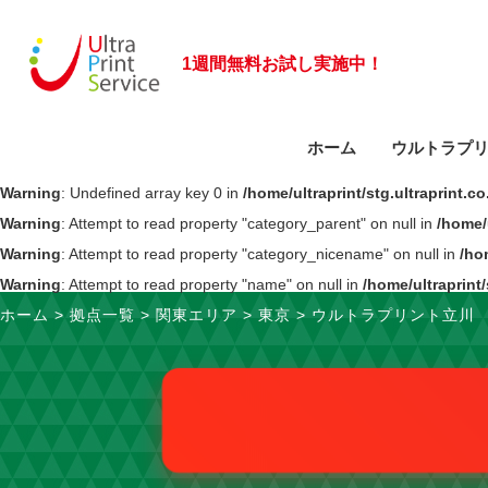
1週間無料お試し実施中！
ホーム
ウルトラプ
Warning
: Undefined array key 0 in
/home/ultraprint/stg.ultraprint.
サービスに関するご質問
ビジネスモデルの特長
お問い合わせフォーム
導入事例
会社概要
Warning
: Attempt to read property "category_parent" on null in
/home/
Warning
: Attempt to read property "category_nicename" on null in
/ho
大型複合機のご案内
事業部紹介
拠点一覧
Warning
: Attempt to read property "name" on null in
/home/ultraprint
ホーム
>
拠点一覧
>
関東エリア
>
東京
>
ウルトラプリント立川