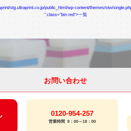
print/stg.ultraprint.co.jp/public_html/wp-content/themes/stw/single.ph
" class="btn red">一覧
お問い合わせ
0120-954-257
ル
営業時間
9：00～18：00