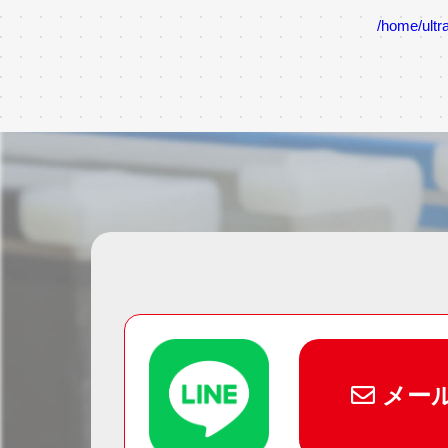
/home/ultra
メー