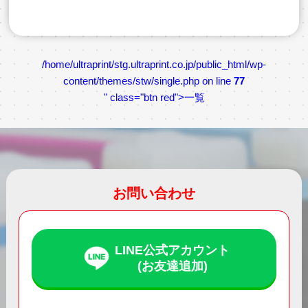
/home/ultraprint/stg.ultraprint.co.jp/public_html/wp-
content/themes/stw/single.php on line
77
" class="btn red">一覧
お問い合わせ
LINE公式アカウント
(お友達追加)