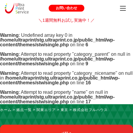
お問い合わせ
＼1週間無料お試し実施中！／
Warning
: Undefined array key 0 in
/home/ultraprint/stg.ultraprint.co.jp/public_html/wp-
content/themes/stw/single.php
on line
6
Warning
: Attempt to read property "category_parent" on null in
/home/ultraprint/stg.ultraprint.co.jp/public_html/wp-
content/themes/stw/single.php
on line
9
Warning
: Attempt to read property "category_nicename" on null
in
/home/ultraprint/stg.ultraprint.co.jp/public_html/wp-
content/themes/stw/single.php
on line
16
Warning
: Attempt to read property "name" on null in
/home/ultraprint/stg.ultraprint.co.jp/public_html/wp-
content/themes/stw/single.php
on line
17
ホーム
>
拠点一覧
>
関東エリア
>
東京
>
株式会社フルハウス