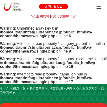
お問い合わせ
＼1週間無料お試し実施中！／
Warning
: Undefined array key 0 in
/home/ultraprint/stg.ultraprint.co.jp/public_html/wp-
content/themes/stw/single.php
on line
6
Warning
: Attempt to read property "category_parent" on null in
/home/ultraprint/stg.ultraprint.co.jp/public_html/wp-
content/themes/stw/single.php
on line
9
Warning
: Attempt to read property "category_nicename" on null
in
/home/ultraprint/stg.ultraprint.co.jp/public_html/wp-
content/themes/stw/single.php
on line
16
Warning
: Attempt to read property "name" on null in
/home/ultraprint/stg.ultraprint.co.jp/public_html/wp-
content/themes/stw/single.php
on line
17
ホーム
>
拠点一覧
>
取扱営業店
>
[取営]九州・沖縄
>
ウルトラプリント鹿
児島営業店