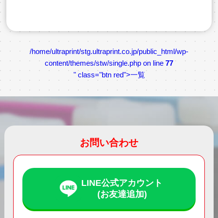
/home/ultraprint/stg.ultraprint.co.jp/public_html/wp-
content/themes/stw/single.php on line
77
" class="btn red">一覧
お問い合わせ
LINE公式アカウント
(お友達追加)